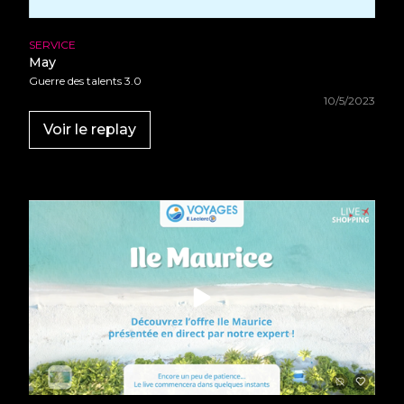
•
••
•
•
•
•
SERVICE
•
•
May
•
•
•
Guerre des talents 3.0
•
•
•
10/5/2023
•
•
•
Voir le replay
•
•