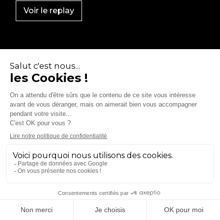
Voir le replay
FOOD
Carrefour
Le Live Œnologie par Carrefour Market
7/10/2021
Voir le replay