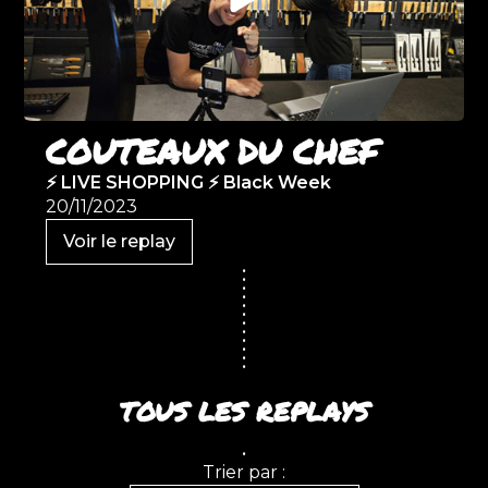
•
•
•
•
•
•
•
•
•
•
•
•
•
•
•
COUTEAUX DU CHEF
•
•
•
•
•
⚡ LIVE SHOPPING ⚡ Black Week
•
•
•
20/11/2023
•
•
•
•
Voir le replay
•
•
•
•
•
•
•
•
•
•
•
•
•
•
•
•
•
•
•
TOUS LES REPLAYS
•
•
•
•
•
•
•
•
Trier par :
•
•